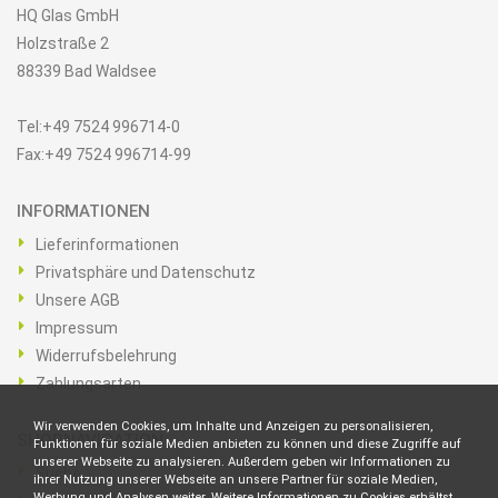
HQ Glas GmbH
Holzstraße 2
88339 Bad Waldsee
Tel:+49 7524 996714-0
Fax:+49 7524 996714-99
INFORMATIONEN
Lieferinformationen
Privatsphäre und Datenschutz
Unsere AGB
Impressum
Widerrufsbelehrung
Zahlungsarten
Wir verwenden Cookies, um Inhalte und Anzeigen zu personalisieren,
SHOPNAVIGATION
Funktionen für soziale Medien anbieten zu können und diese Zugriffe auf
unserer Webseite zu analysieren. Außerdem geben wir Informationen zu
Suche
ihrer Nutzung unserer Webseite an unsere Partner für soziale Medien,
Werbung und Analysen weiter. Weitere Informationen zu Cookies erhältst