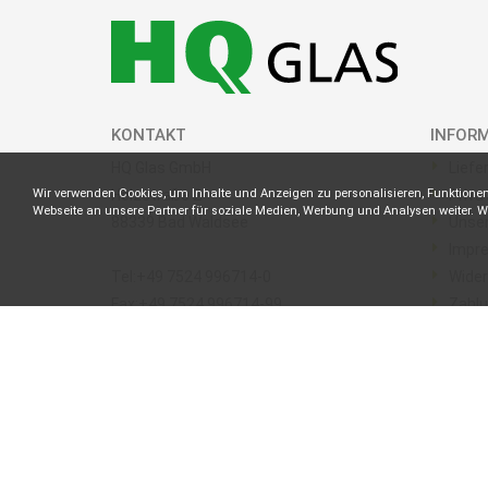
KONTAKT
INFOR
HQ Glas GmbH
Liefe
Wir verwenden Cookies, um Inhalte und Anzeigen zu personalisieren, Funktionen
Holzstraße 2
Priva
Webseite an unsere Partner für soziale Medien, Werbung und Analysen weiter. We
88339 Bad Waldsee
Unse
Impr
Tel:+49 7524 996714-0
Wider
Fax:+49 7524 996714-99
Zahl
ZAHLUNGSWEISEN