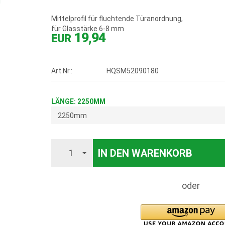
Mittelprofil für fluchtende Türanordnung,
für Glasstärke 6-8 mm
19,94
EUR
Art.Nr.:
HQSM52090180
LÄNGE: 2250MM
2250mm
Anzahl
IN DEN WARENKORB
1
oder