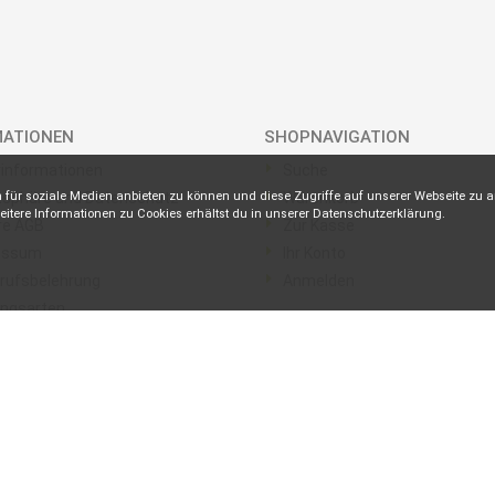
MATIONEN
SHOPNAVIGATION
rinformationen
Suche
 für soziale Medien anbieten zu können und diese Zugriffe auf unserer Webseite zu 
tsphäre und Datenschutz
Warenkorb
itere Informationen zu Cookies erhältst du in unserer
Datenschutzerklärung
.
re AGB
Zur Kasse
essum
Ihr Konto
rufsbelehrung
Anmelden
ungsarten
VERSANDART